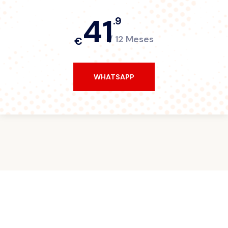
41
.9
/ 12 Meses
€
WHATSAPP
WHATSAPP